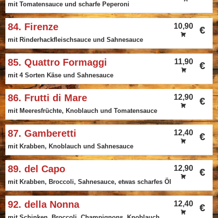
mit Tomatensauce und scharfe Peperoni
84. Firenze
10,90
€
mit Rinderhackfleischsauce und Sahnesauce
85. Quattro Formaggi
11,90
€
mit 4 Sorten Käse und Sahnesauce
86. Frutti di Mare
12,90
€
mit Meeresfrüchte, Knoblauch und Tomatensauce
87. Gamberetti
12,40
€
mit Krabben, Knoblauch und Sahnesauce
89. del Capo
12,90
€
mit Krabben, Broccoli, Sahnesauce, etwas scharfes Öl
92. della Nonna
12,40
€
mit Schinken, Broccoli, Champignons, Knoblauch