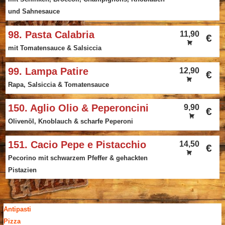
und Sahnesauce
98. Pasta Calabria
11,90
€
mit Tomatensauce & Salsiccia
99. Lampa Patire
12,90
€
Rapa, Salsiccia & Tomatensauce
150. Aglio Olio & Peperoncini
9,90
€
Olivenöl, Knoblauch & scharfe Peperoni
151. Cacio Pepe e Pistacchio
14,50
€
Pecorino mit schwarzem Pfeffer & gehackten
Pistazien
Antipasti
Pizza