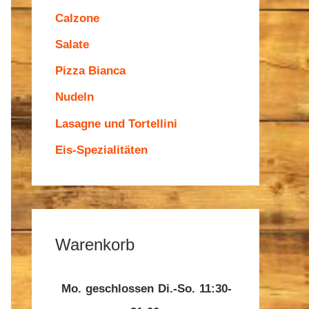
Calzone
Salate
Pizza Bianca
Nudeln
Lasagne und Tortellini
Eis-Spezialitäten
Warenkorb
Mo.
geschlossen
Di.-So.
11:30-