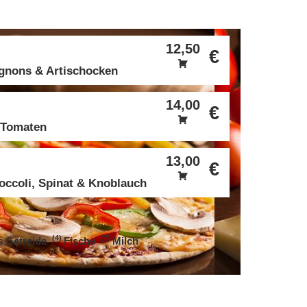
12,50
€
gnons & Artischocken
14,00
€
e Tomaten
13,00
€
occoli, Spinat & Knoblauch
4
7
s Getreide
Fische
Milch