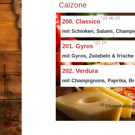
Calzone
1
4
7
200. Classico
mit Schinken, Salami, Champi
1
7
201. Gyros
mit Gyros, Zwiebeln & frisch
202. Verdura
mit Champignons, Paprika, Br
1
Glutenhaltige