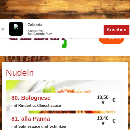
Zum
Calabria
Menü
Inhalt
✕
Ansehen
Kostenfrei
Bei Google Play
springen
Menü
Nudeln
80. Bolognese
10,50
€
mit Rinderhackfleischsauce
81. alla Panna
10,40
€
mit Sahnesauce und Schinken