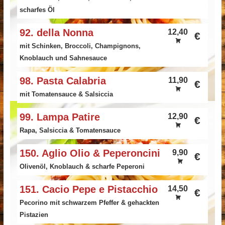
scharfes Öl
92. della Nonna
12,40
€
mit Schinken, Broccoli, Champignons,
Knoblauch und Sahnesauce
98. Pasta Calabria
11,90
€
mit Tomatensauce & Salsiccia
99. Lampa Patire
12,90
€
Rapa, Salsiccia & Tomatensauce
150. Aglio Olio & Peperoncini
9,90
€
Olivenöl, Knoblauch & scharfe Peperoni
151. Cacio Pepe e Pistacchio
14,50
€
Pecorino mit schwarzem Pfeffer & gehackten
Pistazien