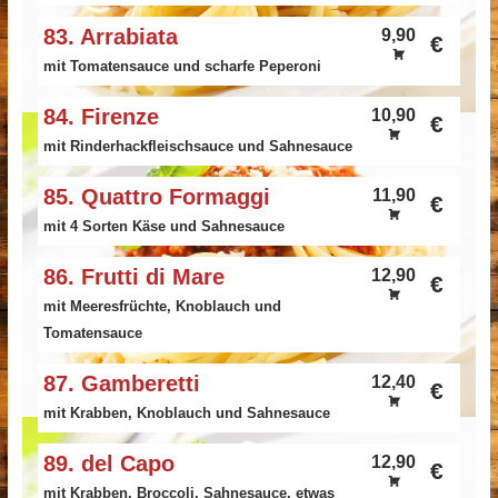
83. Arrabiata
9,90
€
mit Tomatensauce und scharfe Peperoni
84. Firenze
10,90
€
mit Rinderhackfleischsauce und Sahnesauce
85. Quattro Formaggi
11,90
€
mit 4 Sorten Käse und Sahnesauce
86. Frutti di Mare
12,90
€
mit Meeresfrüchte, Knoblauch und
Tomatensauce
87. Gamberetti
12,40
€
mit Krabben, Knoblauch und Sahnesauce
89. del Capo
12,90
€
mit Krabben, Broccoli, Sahnesauce, etwas