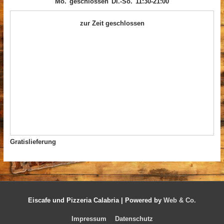
Mo.
geschlossen
Di.-So.
11:30-21:00
zur Zeit geschlossen
Gratislieferung
Eiscafe und Pizzeria Calabria |
Powered by
Web & Co.
Impressum
Datenschutz