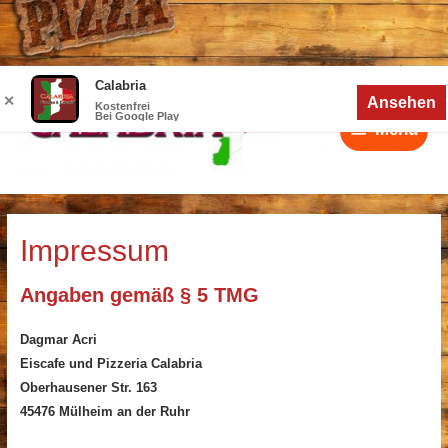
Zum
Calabria
Menü
Inhalt
✕
Ansehen
Kostenfrei
Bei Google Play
springen
Menü
Impressum
Angaben gemäß § 5 TMG
Dagmar Acri
Eiscafe und Pizzeria Calabria
Oberhausener Str. 163
45476 Mülheim an der Ruhr