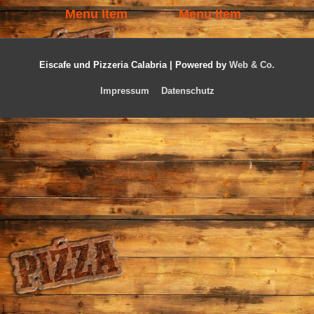
Menu Item
Menu Item
→
Eiscafe und Pizzeria Calabria |
Powered by
Web & Co.
Impressum
Datenschutz