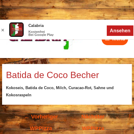
Zum
Calabria
Menü
Inhalt
✕
Ansehen
Kostenfrei
Bei Google Play
springen
Menü
Beitragsnavigation
Batida de Coco Becher
Kokoseis, Batida de Coco, Milch, Curacao-Rot, Sahne und
Kokosraspeln
←
Vorheriger
Nächster
WPPizza
WPPizza