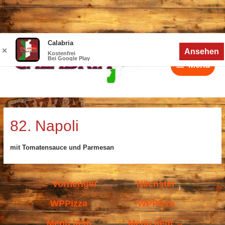
Zum
Calabria
Menü
Inhalt
✕
Ansehen
Kostenfrei
Bei Google Play
springen
Menü
Beitragsnavigation
82. Napoli
mit Tomatensauce und Parmesan
←
Vorheriger
Nächster
WPPizza
WPPizza
Menu Item
Menu Item
→