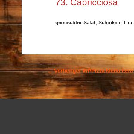
73. Capricciosa
gemischter Salat, Schinken, Thun
←
Vorheriger WPPizza Menu Item