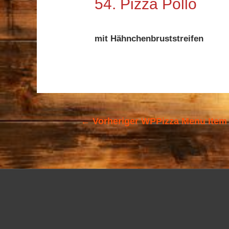
54. Pizza Pollo
mit Hähnchenbruststreifen
←
Vorheriger WPPizza Menu Item