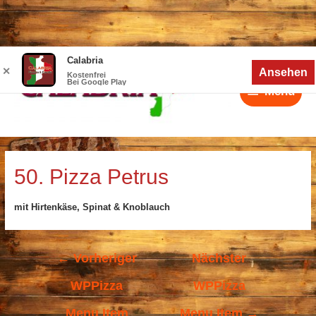
Zum
Calabria
Menü
Inhalt
✕
Ansehen
Kostenfrei
Bei Google Play
springen
Menü
Beitragsnavigation
50. Pizza Petrus
mit Hirtenkäse, Spinat & Knoblauch
←
Vorheriger
Nächster
WPPizza
WPPizza
Menu Item
Menu Item
→