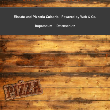
Eiscafe und Pizzeria Calabria |
Powered by
Web & Co.
Impressum
Datenschutz