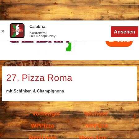
Zum
Calabria
Menü
Inhalt
✕
Ansehen
Kostenfrei
Bei Google Play
springen
Menü
Beitragsnavigation
27. Pizza Roma
mit Schinken & Champignons
←
Vorheriger
Nächster
WPPizza
WPPizza
Menu Item
Menu Item
→