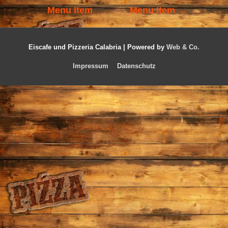
Menu Item
Menu Item
→
Eiscafe und Pizzeria Calabria |
Powered by
Web & Co.
Impressum
Datenschutz