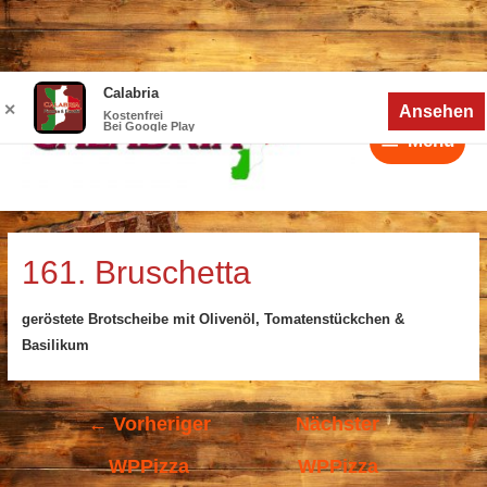
Zum
Calabria
Menü
Inhalt
✕
Ansehen
Kostenfrei
Bei Google Play
springen
Menü
Beitragsnavigation
161. Bruschetta
geröstete Brotscheibe mit Olivenöl, Tomatenstückchen &
Basilikum
←
Vorheriger
Nächster
WPPizza
WPPizza